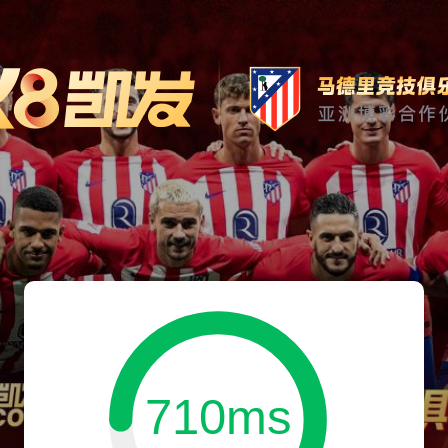
710ms